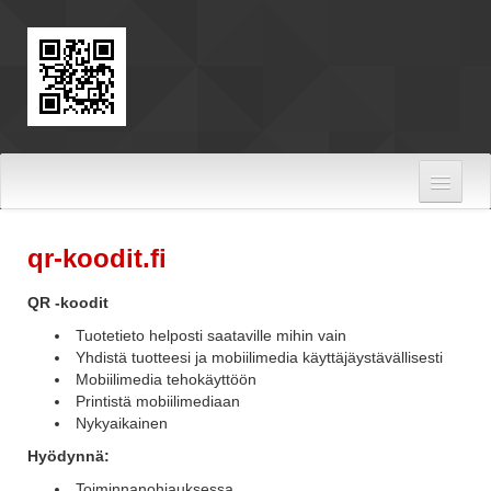
Hyppää sisältöön
qr-koodit.fi
QR -koodit
Tuotetieto helposti saataville mihin vain
Yhdistä tuotteesi ja mobiilimedia käyttäjäystävällisesti
Mobiilimedia tehokäyttöön
Printistä mobiilimediaan
Nykyaikainen
Hyödynnä:
Toiminnanohjauksessa