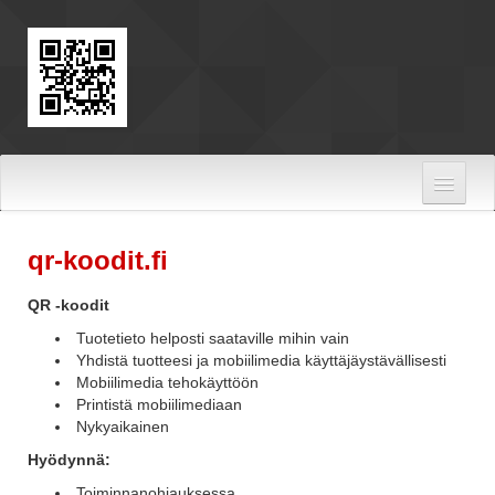
Skip to Content
qr-koodit.fi
QR -koodit
Tuotetieto helposti saataville mihin vain
Yhdistä tuotteesi ja mobiilimedia käyttäjäystävällisesti
Mobiilimedia tehokäyttöön
Printistä mobiilimediaan
Nykyaikainen
Hyödynnä:
Toiminnanohjauksessa