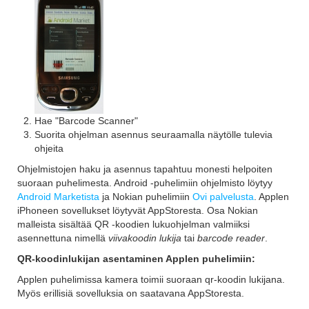
Hae "Barcode Scanner"
Suorita ohjelman asennus seuraamalla näytölle tulevia
ohjeita
Ohjelmistojen haku ja asennus tapahtuu monesti helpoiten
suoraan puhelimesta. Android -puhelimiin ohjelmisto löytyy
Android Marketista
ja Nokian puhelimiin
Ovi palvelusta
. Applen
iPhoneen sovellukset löytyvät AppStoresta. Osa Nokian
malleista sisältää QR -koodien lukuohjelman valmiiksi
asennettuna nimellä
viivakoodin lukija
tai
barcode reader
.
QR-koodinlukijan asentaminen Applen puhelimiin:
Applen puhelimissa kamera toimii suoraan qr-koodin lukijana.
Myös erillisiä sovelluksia on saatavana AppStoresta.