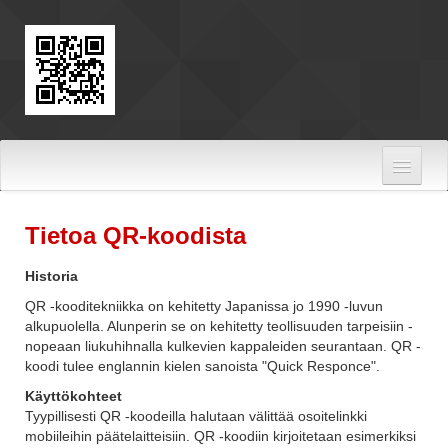
Hoppa till innehåll
Tietoa QR-koodista
Historia
QR -kooditekniikka on kehitetty Japanissa jo 1990 -luvun
alkupuolella. Alunperin se on kehitetty teollisuuden tarpeisiin -
nopeaan liukuhihnalla kulkevien kappaleiden seurantaan. QR -
koodi tulee englannin kielen sanoista "Quick Responce".
Käyttökohteet
Tyypillisesti QR -koodeilla halutaan välittää osoitelinkki
mobiileihin päätelaitteisiin. QR -koodiin kirjoitetaan esimerkiksi