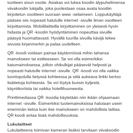
tuotteen sivun osoite. Asiakas voi lukea koodin älypuhelimensa
viivakoodin lukijalla, joka puolestaan osaa avata koodiin
kirjoitetun osoitteen suoraan www -selaimeen. Loppukäyttäjä
pääsee siis nopeasti halutulle internet -sivulle ilman osoitteen
kirjoittamista. Mobiililaitteilla kirjoittaminen on yleisesti hyvin
hidasta ja QR -koodin hyödyntäminen nopeuttaa sivuille
pääsyä huomattavasti. Hyvällä tuurilla sivuilla kävijä tekee
sivusta kirjanmerkin ja palaa uudelleen.
QR -koodi voidaan painaa käytännössä mihin tahansa
mainokseen tai esitteeseen. Se voi olla esimerkiksi
katumainoksessa, jolloin ohikulkijat pääsevät helposti ja
nopeasti halutulle internet -sivulle. QR -koodi voi olla vaikka
luontopolulla tietyssä kohteessa ja siitä aukeava linkki kertoo
lisätietoja kohteesta. Se voi löytyä bussin kyljestä,
käyntikortista tai vaikka hotellihuoneesta.
Printtimediassa QR -koodia käytetään niin ikään ohjaamaan
internet -sivulle. Esimerkiksi tuotemainoksissa halutaan usein
enemmän tietoa kuin itse mainokseen on mahdollista laittaa.
QR koodi antaa lisää mahdollisuuksia.
Lukulaitteet
Lukulaitteena toimivan kameran lisäksi tarvitaan viivakoodin