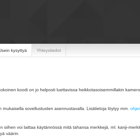
Usein kysyttyä
Yhteystiedot
okoinen koodi on jo helposti luettavissa heikkotasoisemmillakin kameroi
n mukaisella sovellustusten asennustavalla. Lisätietoja löytyy mm.
ohjei
iihen voi laittaa käytännössä mitä tahansa merkkejä, ml. kanji-merkit.
kyä väärin.