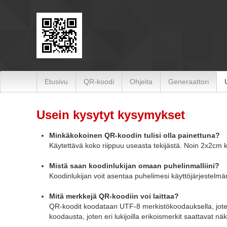
Hoppa till innehåll
Etusivu
QR-koodi
Ohjeita
Generaattori
Usein kysytyt kysymykset
Minkäkokoinen QR-koodin tulisi olla painettuna?
Käytettävä koko riippuu useasta tekijästä. Noin 2x2cm k
Mistä saan koodinlukijan omaan puhelinmalliini?
Koodinlukijan voit asentaa puhelimesi käyttöjärjestelmä
Mitä merkkejä QR-koodiin voi laittaa?
QR-koodit koodataan UTF-8 merkistökoodauksella, joten s
koodausta, joten eri lukijoilla erikoismerkit saattavat nä