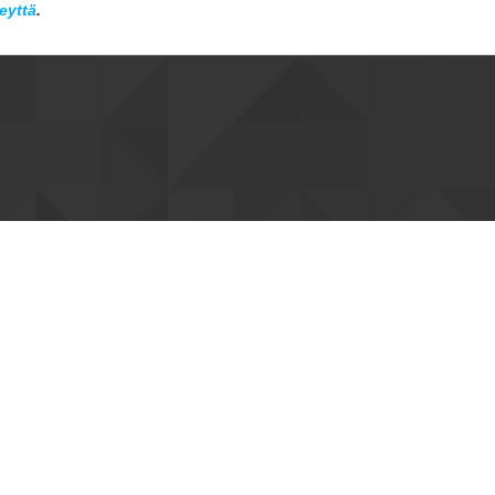
eyttä
.