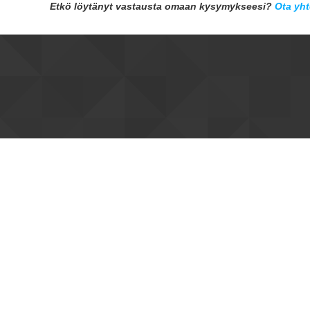
Etkö löytänyt vastausta omaan kysymykseesi?
Ota yht