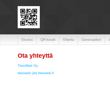
Hoppa till innehåll
Etusivu
QR-koodi
Ohjeita
Generaattori
Ota yhteyttä
TietoWeb Oy
tietoweb (ät) tietoweb.fi